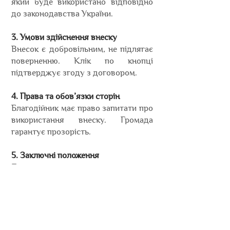
який буде використано відповідно
до законодавства України.
3. Умови здійснення внеску
Внесок є добровільним, не підлягає
поверненню. Клік по кнопці
підтверджує згоду з договором.
4. Права та обов’язки сторін
Благодійник має право запитати про
використання внеску. Громада
гарантує прозорість.
5. Заключні положення
Договір вважається укладеним з
моменту оплати. Спори
вирішуються згідно з українським
законодавством.
Політика конфіденційності